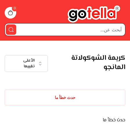
0
iew bag
كريمة الشوكولاتة
الأعلى
المانجو
تقييما
حدث خطأ ما
حدث خطأ ما